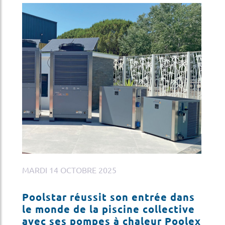
MARDI 14 OCTOBRE 2025
JE
Poolstar réussit son entrée dans
G
le monde de la piscine collective
La
avec ses pompes à chaleur Poolex