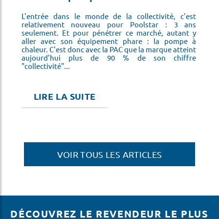
so
éfi
pl
is
L'entrée dans le monde de la collectivité, c'est
ne
relativement nouveau pour Poolstar : 3 ans
on
seulement. Et pour pénétrer ce marché, autant y
ns
aller avec son équipement phare : la pompe à
chaleur. C'est donc avec la PAC que la marque atteint
aujourd'hui plus de 90 % de son chiffre
"collectivité"...
LIRE LA SUITE
VOIR TOUS LES ARTICLES
DÉCOUVREZ LE REVENDEUR LE PLUS